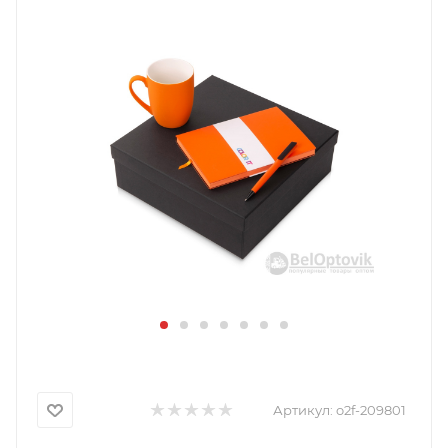
Артикул:
o2f-209801