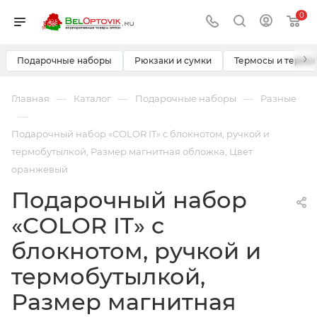
0
›
Подарочные наборы
Рюкзаки и сумки
Термосы и термо
—
—
—
Главная
Каталог
Подарочные наборы
Разные
—
Подарочный набор «COLOR IT» c блокнотом, ручкой и
термобутылкой, Размер магнитная обложка, Цвет
оранжевый
Подарочный набор
«COLOR IT» c
блокнотом, ручкой и
термобутылкой,
Размер магнитная