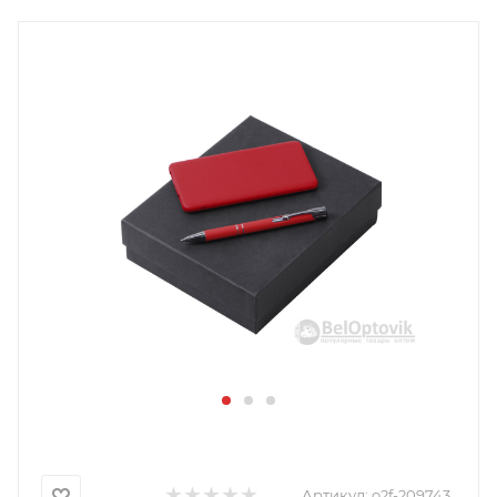
Артикул:
o2f-209743