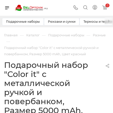
0
›
Подарочные наборы
Рюкзаки и сумки
Термосы и термо
—
—
—
Главная
Каталог
Подарочные наборы
Разные
—
Подарочный набор "Color it" с металлической ручкой и
повербанком, Размер 5000 mAh, Цвет красный
Подарочный набор
"Color it" с
металлической
ручкой и
повербанком,
Размер 5000 mAh,