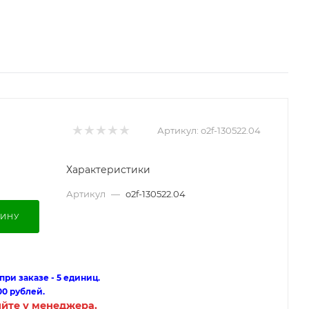
Артикул:
o2f-130522.04
Характеристики
Артикул
—
o2f-130522.04
ЗИНУ
ри заказе - 5 единиц.
00 рублей.
яйте у менеджера.