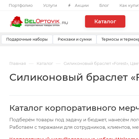
Портфолио
Услуги
Акции
Блог
Как купи
Каталог
Подарочные наборы
Рюкзаки и сумки
Термосы и термок
—
—
Главная
Каталог
Силиконовый браслет «Forest», Цв
Силиконовый браслет «F
Каталог корпоративного мер
Подберём товары под задачу и бюджет, нанесём лог
Работаем с тиражами для сотрудников, клиентов, м