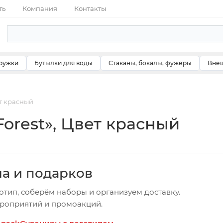
ть
Компания
Контакты
ружки
Бутылки для воды
Стаканы, бокалы, фужеры
Внеш
ет красный
orest», Цвет красный
ча и подарков
отип, соберём наборы и организуем доставку.
ероприятий и промоакций.