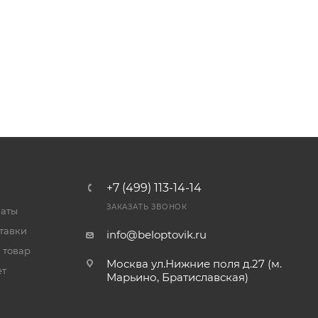
+7 (499) 113-14-14
ЗАКАЗАТЬ ЗВОНОК
латы
тавки
info@beloptovik.ru
 товар
Москва ул.Нижние поля д.27 (м.
ет
Марьино, Братиславская)