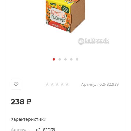
Артикул:
o2f-822139
238
₽
Характеристики
Артикул
—
o2f-822139