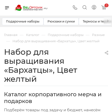
0
›
Подарочные наборы
Рюкзаки и сумки
Термосы и термо
—
—
—
Главная
Каталог
Подарочные наборы
Разные
—
Набор для выращивания «Бархатцы», Цвет желтый
Набор для
выращивания
«Бархатцы», Цвет
желтый
Каталог корпоративного мерча и
подарков
Подберём товары под задачу и бюджет, нанесём