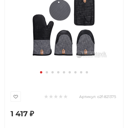
Артикул:
o2f-821375
1 417
₽