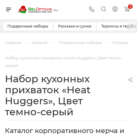
0
›
Подарочные наборы
Рюкзаки и сумки
Термосы и термо
—
—
—
Главная
Каталог
Подарочные наборы
Разные
—
Набор кухонных прихваток «Heat Huggers», Цвет темно-
серый
Набор кухонных
прихваток «Heat
Huggers», Цвет
темно-серый
Каталог корпоративного мерча и