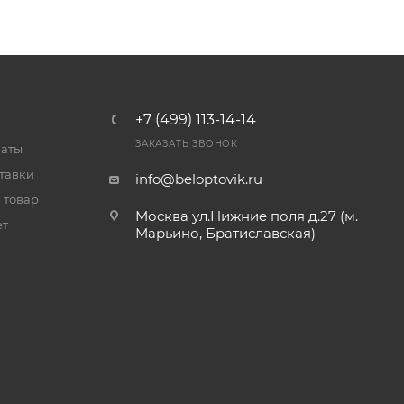
+7 (499) 113-14-14
ЗАКАЗАТЬ ЗВОНОК
латы
тавки
info@beloptovik.ru
 товар
Москва ул.Нижние поля д.27 (м.
ет
Марьино, Братиславская)