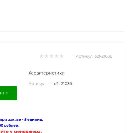
Артикул:
o2f-21036
Характеристики
Артикул
—
o2f-21036
ЗИНУ
ри заказе - 5 единиц.
00 рублей.
яйте у менеджера.