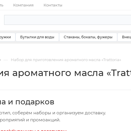
ть
Компания
Контакты
ружки
Бутылки для воды
Стаканы, бокалы, фужеры
Внеш
—
Набор для приготовления ароматного масла «Trattoria»
я ароматного масла «Tratt
ча и подарков
отип, соберём наборы и организуем доставку.
ероприятий и промоакций.