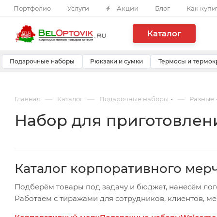
Портфолио
Услуги
Акции
Блог
Как купи
Каталог
Подарочные наборы
Рюкзаки и сумки
Термосы и термок
—
—
—
Главная
Каталог
Подарочные наборы
Разные
Набор для приготовлени
Каталог корпоративного мер
Подберём товары под задачу и бюджет, нанесём лог
Работаем с тиражами для сотрудников, клиентов, м