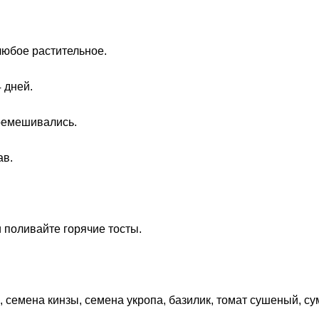
любое растительное.
 дней.
еремешивались.
ав.
и поливайте горячие тосты.
, семена кинзы, семена укропа, базилик, томат сушеный, сум