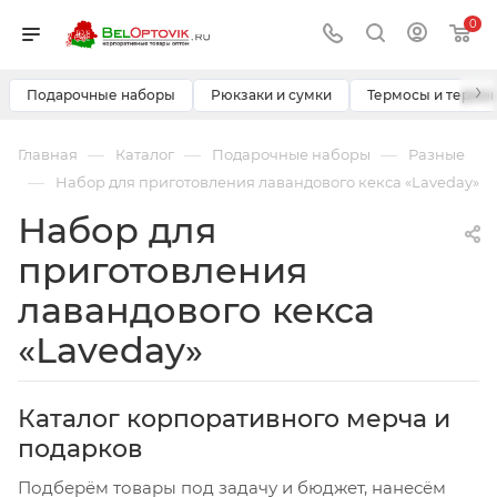
0
›
Подарочные наборы
Рюкзаки и сумки
Термосы и термо
—
—
—
Главная
Каталог
Подарочные наборы
Разные
—
Набор для приготовления лавандового кекса «Laveday»
Набор для
приготовления
лавандового кекса
«Laveday»
Каталог корпоративного мерча и
подарков
Подберём товары под задачу и бюджет, нанесём