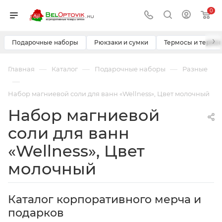
0
›
Подарочные наборы
Рюкзаки и сумки
Термосы и термо
—
—
—
Главная
Каталог
Подарочные наборы
Разные
—
Набор магниевой соли для ванн «Wellness», Цвет молочный
Набор магниевой
соли для ванн
«Wellness», Цвет
молочный
Каталог корпоративного мерча и
подарков