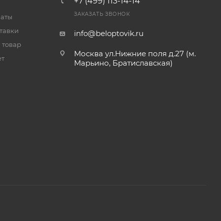
+7 (499) 113-14-14
ЗАКАЗАТЬ ЗВОНОК
латы
тавки
info@beloptovik.ru
 товар
Москва ул.Нижние поля д.27 (м.
ет
Марьино, Братиславская)