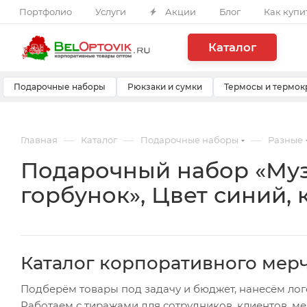
Портфолио
Услуги
Акции
Блог
Как купи
Каталог
Подарочные наборы
Рюкзаки и сумки
Термосы и термок
—
—
—
Главная
Каталог
Подарочные наборы
Разные
Подарочный набор «Музы
горбунок», Цвет синий,
Каталог корпоративного мер
Подберём товары под задачу и бюджет, нанесём лог
Работаем с тиражами для сотрудников, клиентов, м