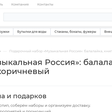
ть
Компания
Контакты
ружки
Бутылки для воды
Стаканы, бокалы, фужеры
Внеш
—
Подарочный набор «Музыкальная Россия»: балалайка, книга
кальная Россия»: балалай
 коричневый
ча и подарков
отип, соберём наборы и организуем доставку.
ероприятий и промоакций.