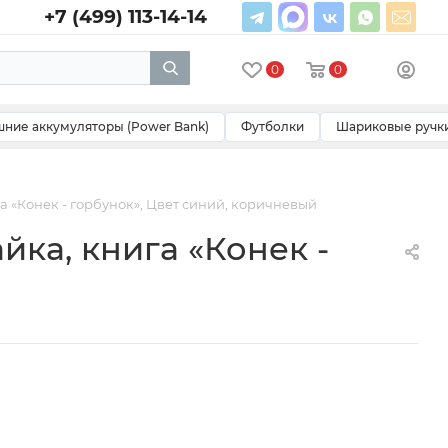
+7 (499) 113-14-14
0
0
ние аккумуляторы (Power Bank)
Футболки
Шариковые ручк
 «Конек - горбунок», Цвет синий, коричневый
ка, книга «Конек -