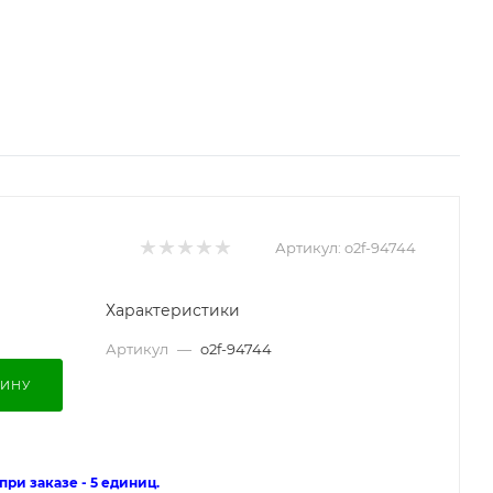
Артикул:
o2f-94744
Характеристики
Артикул
—
o2f-94744
ЗИНУ
ри заказе - 5 единиц.