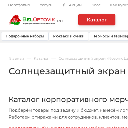
Портфолио
Услуги
Акции
Блог
Как купи
Каталог
Подарочные наборы
Рюкзаки и сумки
Термосы и термок
—
—
Главная
Каталог
Солнцезащитный экран «Noson», Ц
Солнцезащитный экран 
Каталог корпоративного мер
Подберём товары под задачу и бюджет, нанесём лог
Работаем с тиражами для сотрудников, клиентов, м