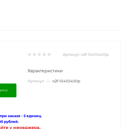
Артикул:
o2f-10410400p
Характеристики
Артикул
—
o2f-10410400p
ЗИНУ
ри заказе - 5 единиц.
00 рублей.
яйте у менеджера.