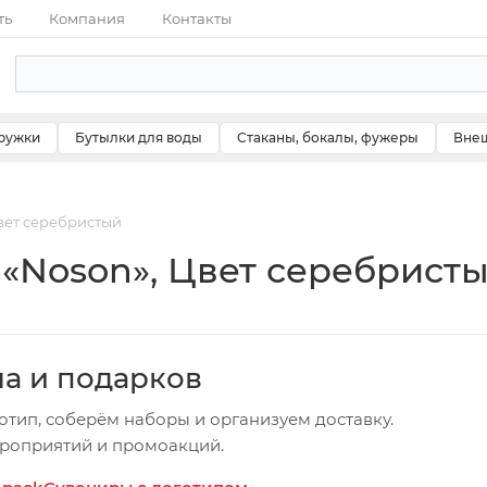
ть
Компания
Контакты
ружки
Бутылки для воды
Стаканы, бокалы, фужеры
Внеш
вет серебристый
«Noson», Цвет серебрист
ча и подарков
отип, соберём наборы и организуем доставку.
ероприятий и промоакций.