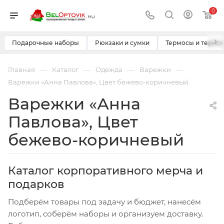
0
›
Подарочные наборы
Рюкзаки и сумки
Термосы и термо
—
—
—
—
Главная
Каталог
Одежда
Варежки
Варежки «Анна Павлова», Цвет бежево-коричневый
Варежки «Анна
Павлова», Цвет
бежево-коричневый
Каталог корпоративного мерча и
подарков
Подберём товары под задачу и бюджет, нанесём
логотип, соберём наборы и организуем доставку.