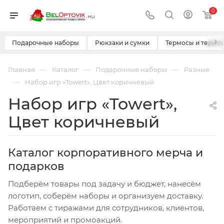
0
›
Подарочные наборы
Рюкзаки и сумки
Термосы и термо
—
—
—
Главная
Каталог
Подарочные наборы
Разные
—
Набор игр «Towert», Цвет коричневый
Набор игр «Towert»,
Цвет коричневый
Каталог корпоративного мерча и
подарков
Подберём товары под задачу и бюджет, нанесём
логотип, соберём наборы и организуем доставку.
Работаем с тиражами для сотрудников, клиентов,
мероприятий и промоакций.