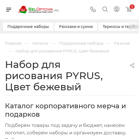
0
›
Подарочные наборы
Рюкзаки и сумки
Термосы и термо
—
—
—
Главная
Каталог
Подарочные наборы
Разные
—
Набор для рисования PYRUS, Цвет бежевый
Набор для
рисования PYRUS,
Цвет бежевый
Каталог корпоративного мерча и
подарков
Подберём товары под задачу и бюджет, нанесём
логотип, соберём наборы и организуем доставку.