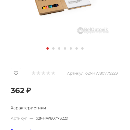
Артикул:
o2f-HW8077S229
362
₽
Характеристики
Артикул
—
o2f-HW8077S229