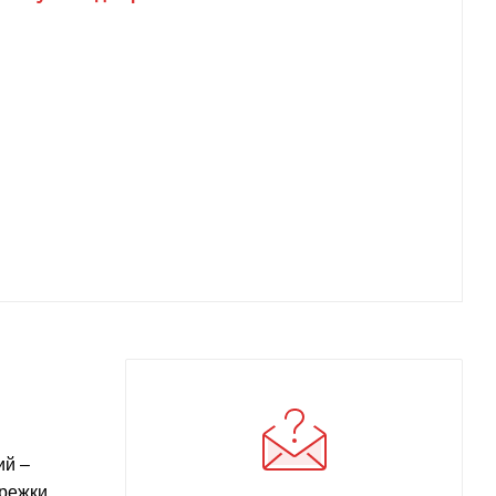
ий –
режки.