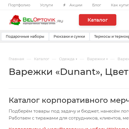
Портфолио
Услуги
Акции
Блог
Как купи
Каталог
Подарочные наборы
Рюкзаки и сумки
Термосы и термок
—
—
—
—
Главная
Каталог
Одежда
Варежки
Вареж
Варежки «Dunant», Цве
Каталог корпоративного мер
Подберём товары под задачу и бюджет, нанесём лог
Работаем с тиражами для сотрудников, клиентов, м