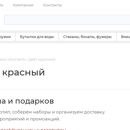
ть
Компания
Контакты
ружки
Бутылки для воды
Стаканы, бокалы, фужеры
Внеш
ки «Dunant», Цвет красный
т красный
ча и подарков
отип, соберём наборы и организуем доставку.
ероприятий и промоакций.