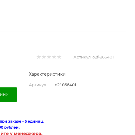
Артикул:
o2f-866401
Характеристики
Артикул
—
o2f-866401
ЗИНУ
ри заказе - 5 единиц.
00 рублей.
яйте у менеджера.