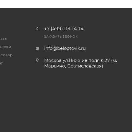
+7 (499) 113-14-14
ЗАКАЗАТЬ ЗВОНОК
латы
тавки
info@beloptovik.ru
 товар
Москва ул.Нижние поля д.27 (м.
ет
Марьино, Братиславская)