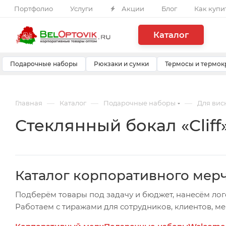
Портфолио
Услуги
Акции
Блог
Как купи
Каталог
Подарочные наборы
Рюкзаки и сумки
Термосы и термок
—
—
—
Главная
Каталог
Подарочные наборы
Для вис
Стеклянный бокал «Cliff
Каталог корпоративного мер
Подберём товары под задачу и бюджет, нанесём лог
Работаем с тиражами для сотрудников, клиентов, м