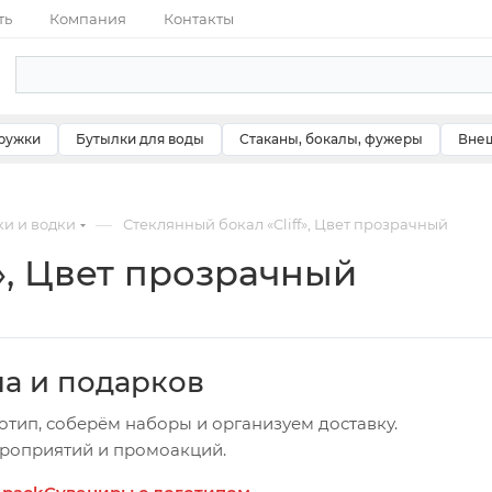
ть
Компания
Контакты
ружки
Бутылки для воды
Стаканы, бокалы, фужеры
Внеш
—
ки и водки
Стеклянный бокал «Cliff», Цвет прозрачный
», Цвет прозрачный
ча и подарков
отип, соберём наборы и организуем доставку.
ероприятий и промоакций.