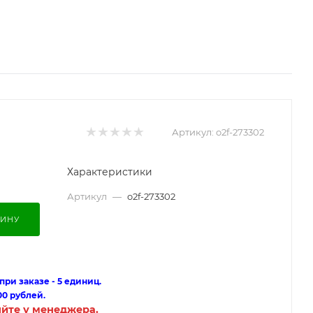
Артикул:
o2f-273302
Характеристики
Артикул
—
o2f-273302
ЗИНУ
ри заказе - 5 единиц.
00 рублей.
яйте у менеджера.