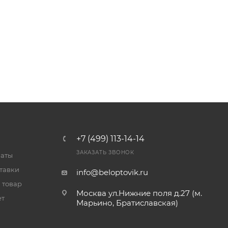
+7 (499) 113-14-14
ЗАКАЗАТЬ ЗВОНОК
латы
тавки
info@beloptovik.ru
 товар
Москва ул.Нижние поля д.27 (м.
ет
Марьино, Братиславская)