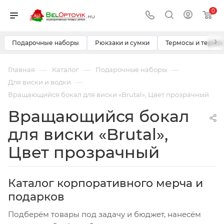
0
›
Подарочные наборы
Рюкзаки и сумки
Термосы и термо
—
—
—
Главная
Каталог
Подарочные наборы
—
Для виски и водки
Вращающийся бокал для виски «Brutal», Цвет прозрачный
Вращающийся бокал
для виски «Brutal»,
Цвет прозрачный
Каталог корпоративного мерча и
подарков
Подберём товары под задачу и бюджет, нанесём