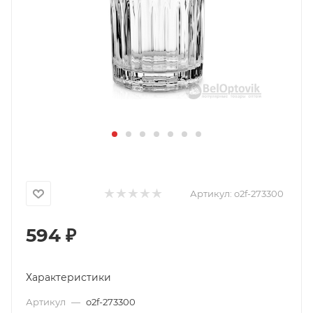
Артикул:
o2f-273300
594
₽
Характеристики
Артикул
—
o2f-273300