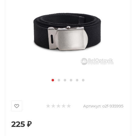
Артикул:
o2f-935995
225
₽