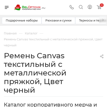
0
›
Подарочные наборы
Рюкзаки и сумки
Термосы и термо
—
—
Главная
Каталог
Ремень Canvas текстильный с металлической пряжкой, Цвет
черный
Ремень Canvas
текстильный с
металлической
пряжкой, Цвет
черный
Каталог корпоративного мерча и