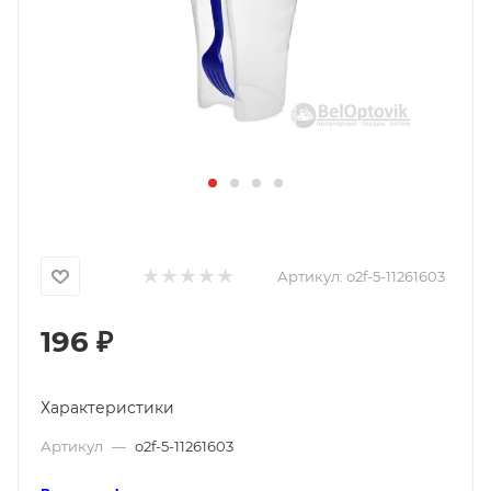
Артикул:
o2f-5-11261603
196
₽
Характеристики
Артикул
—
o2f-5-11261603