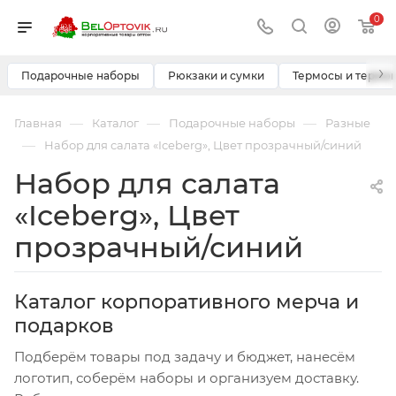
0
›
Подарочные наборы
Рюкзаки и сумки
Термосы и термо
—
—
—
Главная
Каталог
Подарочные наборы
Разные
—
Набор для салата «Iceberg», Цвет прозрачный/синий
Набор для салата
«Iceberg», Цвет
прозрачный/синий
Каталог корпоративного мерча и
подарков
Подберём товары под задачу и бюджет, нанесём
логотип, соберём наборы и организуем доставку.