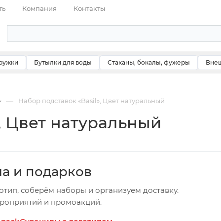
ть
Компания
Контакты
ружки
Бутылки для воды
Стаканы, бокалы, фужеры
Внеш
—
Набор подставок «Basil», Цвет натуральный
, Цвет натуральный
ча и подарков
отип, соберём наборы и организуем доставку.
ероприятий и промоакций.