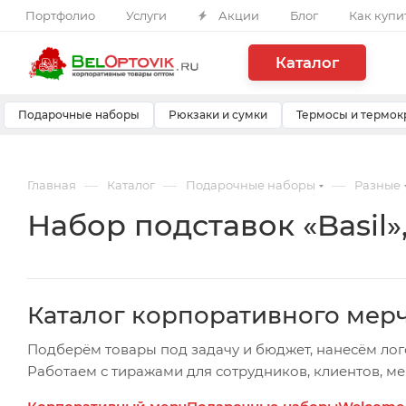
Портфолио
Услуги
Акции
Блог
Как купи
Каталог
Подарочные наборы
Рюкзаки и сумки
Термосы и термок
—
—
—
Главная
Каталог
Подарочные наборы
Разные
Набор подставок «Basil»
Каталог корпоративного мер
Подберём товары под задачу и бюджет, нанесём лог
Работаем с тиражами для сотрудников, клиентов, м