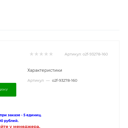
Артикул:
o2f-93278-160
Характеристики
Артикул
—
o2f-93278-160
ЗИНУ
ри заказе - 5 единиц.
00 рублей.
яйте у менеджера.