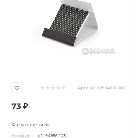
Артикул:
o2f-94856-103
73
₽
Характеристики
Артикул
—
o2f-94856-103