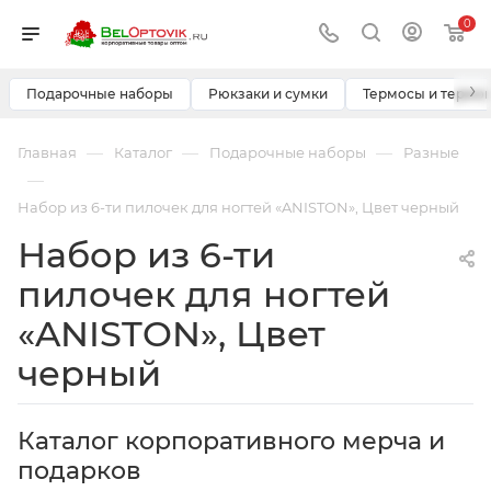
0
›
Подарочные наборы
Рюкзаки и сумки
Термосы и термо
—
—
—
Главная
Каталог
Подарочные наборы
Разные
—
Набор из 6-ти пилочек для ногтей «ANISTON», Цвет черный
Набор из 6-ти
пилочек для ногтей
«ANISTON», Цвет
черный
Каталог корпоративного мерча и
подарков