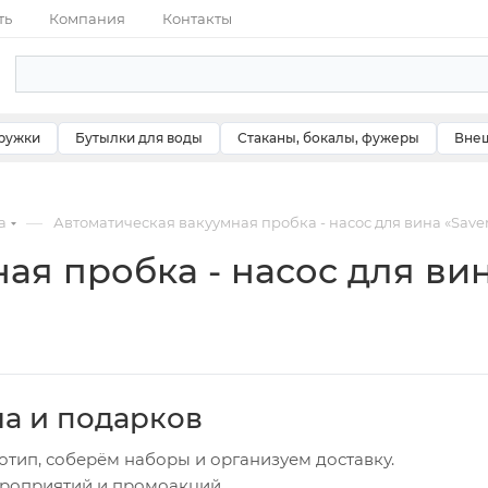
ть
Компания
Контакты
ружки
Бутылки для воды
Стаканы, бокалы, фужеры
Внеш
—
а
Автоматическая вакуумная пробка - насос для вина «Save
я пробка - насос для вин
ча и подарков
отип, соберём наборы и организуем доставку.
ероприятий и промоакций.