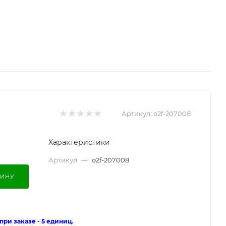
Артикул:
o2f-207008
Характеристики
Артикул
—
o2f-207008
ЗИНУ
ри заказе - 5 единиц.