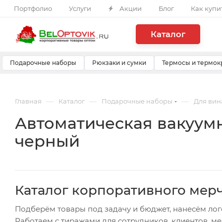
Портфолио
Услуги
Акции
Блог
Как купи
Каталог
Подарочные наборы
Рюкзаки и сумки
Термосы и термок
—
—
—
Главная
Каталог
Подарочные наборы
Для вин
Автоматическая вакуумна
черный
Каталог корпоративного мер
Подберём товары под задачу и бюджет, нанесём лог
Работаем с тиражами для сотрудников, клиентов, м