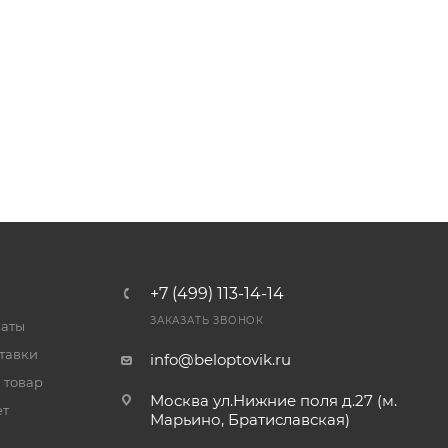
+7 (499) 113-14-14
ЗАКАЗАТЬ ЗВОНОК
латы
тавки
info@beloptovik.ru
 товар
Москва ул.Нижние поля д.27 (м.
ет
Марьино, Братиславская)