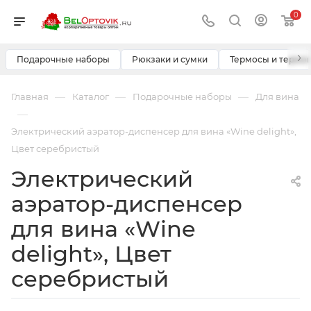
0
›
Подарочные наборы
Рюкзаки и сумки
Термосы и термо
—
—
—
Главная
Каталог
Подарочные наборы
Для вина
—
Электрический аэратор-диспенсер для вина «Wine delight»,
Цвет серебристый
Электрический
аэратор-диспенсер
для вина «Wine
delight», Цвет
серебристый