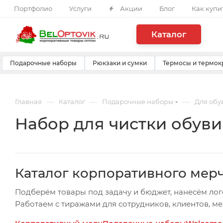
Портфолио
Услуги
Акции
Блог
Как купи
Каталог
Подарочные наборы
Рюкзаки и сумки
Термосы и термок
—
—
—
Главная
Каталог
Подарочные наборы
Для обу
Набор для чистки обуви
Каталог корпоративного мер
Подберём товары под задачу и бюджет, нанесём лог
Работаем с тиражами для сотрудников, клиентов, м