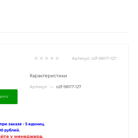
Артикул:
o2f-98117-127
Характеристики
Артикул
—
o2f-98117-127
ЗИНУ
ри заказе - 5 единиц.
00 рублей.
яйте у менеджера.