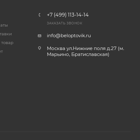
+7 (499) 113-14-14
ЗАКАЗАТЬ ЗВОНОК
латы
тавки
info@beloptovik.ru
 товар
Москва ул.Нижние поля д.27 (м.
ет
Марьино, Братиславская)