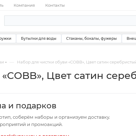
ть
Компания
Контакты
ружки
Бутылки для воды
Стаканы, бокалы, фужеры
Внеш
—
ви
Набор для чистки обуви «COBB», Цвет сатин серебристы
 «COBB», Цвет сатин сере
ча и подарков
отип, соберём наборы и организуем доставку.
ероприятий и промоакций.