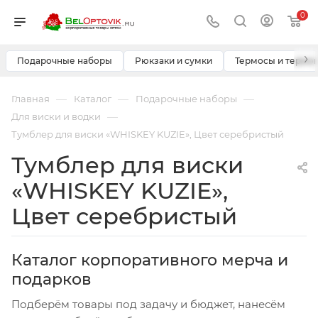
0
›
Подарочные наборы
Рюкзаки и сумки
Термосы и термо
—
—
—
Главная
Каталог
Подарочные наборы
—
Для виски и водки
Тумблер для виски «WHISKEY KUZIE», Цвет серебристый
Тумблер для виски
«WHISKEY KUZIE»,
Цвет серебристый
Каталог корпоративного мерча и
подарков
Подберём товары под задачу и бюджет, нанесём