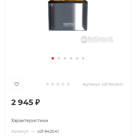
Артикул:
o2f-842041
2 945
₽
Характеристики
Артикул
—
o2f-842041