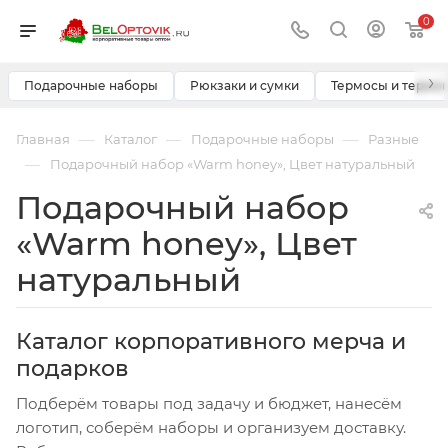
0
›
Подарочные наборы
Рюкзаки и сумки
Термосы и термо
—
—
—
Главная
Каталог
Подарочные наборы
Разные
—
Подарочный набор «Warm honey», Цвет натуральный
Подарочный набор
«Warm honey», Цвет
натуральный
Каталог корпоративного мерча и
подарков
Подберём товары под задачу и бюджет, нанесём
логотип, соберём наборы и организуем доставку.