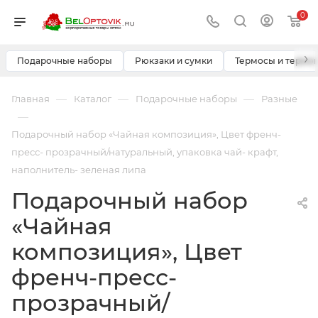
0
›
Подарочные наборы
Рюкзаки и сумки
Термосы и термо
—
—
—
Главная
Каталог
Подарочные наборы
Разные
—
Подарочный набор «Чайная композиция», Цвет френч-
пресс- прозрачный/натуральный, упаковка чай- крафт,
наполнитель- зеленая липа
Подарочный набор
«Чайная
композиция», Цвет
френч-пресс-
прозрачный/