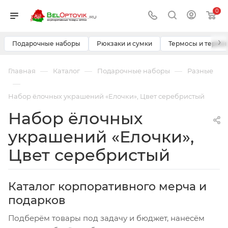
0
›
Подарочные наборы
Рюкзаки и сумки
Термосы и термо
—
—
—
Главная
Каталог
Подарочные наборы
Разные
—
Набор ёлочных украшений «Елочки», Цвет серебристый
Набор ёлочных
украшений «Елочки»,
Цвет серебристый
Каталог корпоративного мерча и
подарков
Подберём товары под задачу и бюджет, нанесём