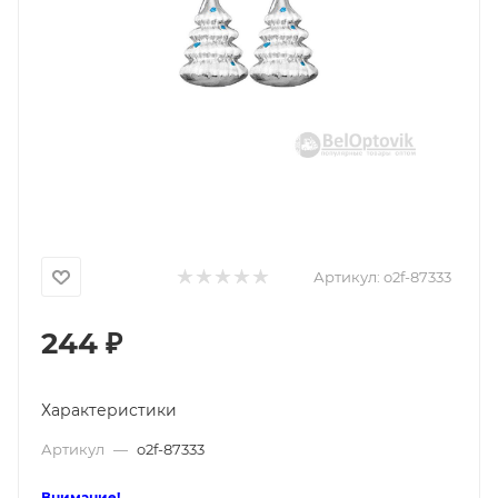
Артикул:
o2f-87333
244
₽
Характеристики
Артикул
—
o2f-87333
Внимание!