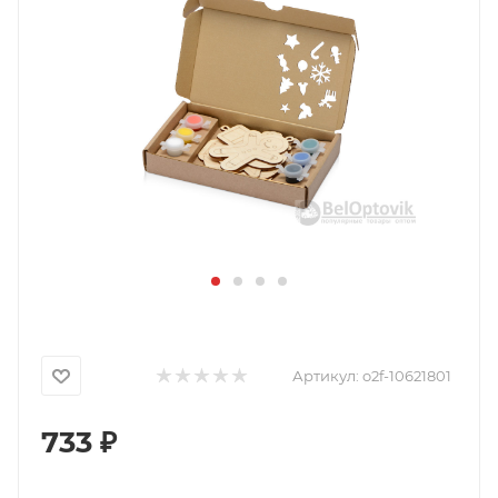
Артикул:
o2f-10621801
733
₽