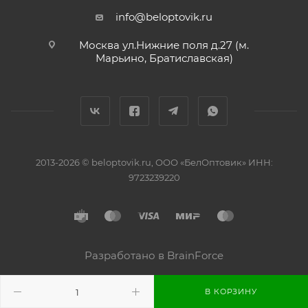
info@beloptovik.ru
Москва ул.Нижние поля д.27 (м.
Марьино, Братиславская)
2013-2026 © beloptovik.ru, ООО «БелОптовик» ИНН:
9723239220
Разработано в BrainForce
В КОРЗИНУ