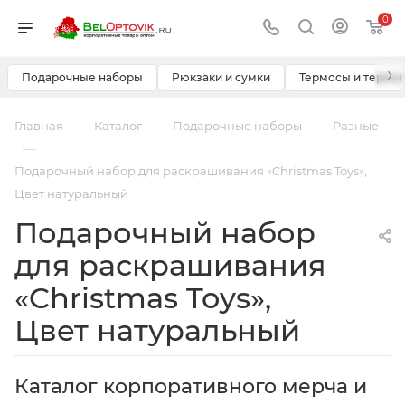
0
›
Подарочные наборы
Рюкзаки и сумки
Термосы и термо
—
—
—
Главная
Каталог
Подарочные наборы
Разные
—
Подарочный набор для раскрашивания «Christmas Toys»,
Цвет натуральный
Подарочный набор
для раскрашивания
«Christmas Toys»,
Цвет натуральный
Каталог корпоративного мерча и