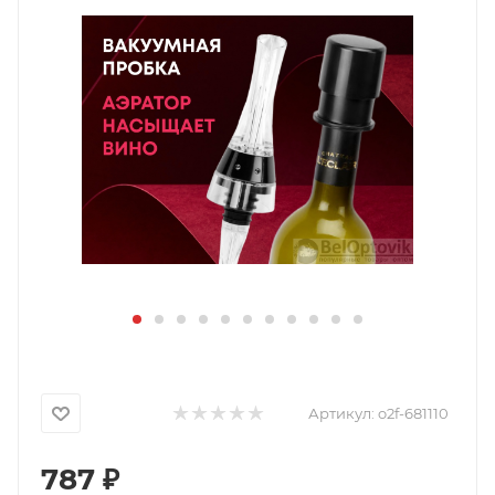
Артикул:
o2f-681110
787
₽