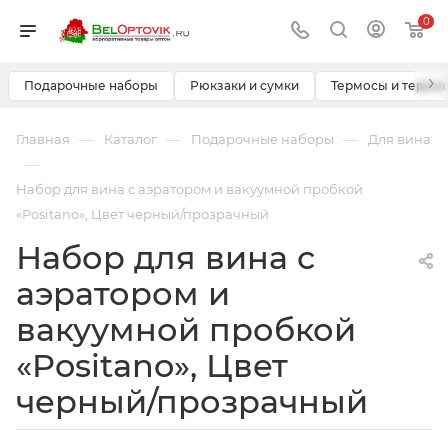
0
›
Подарочные наборы
Рюкзаки и сумки
Термосы и термо
—
—
—
Главная
Каталог
Подарочные наборы
Для вина
—
Набор для вина с аэратором и вакуумной пробкой
«Positano», Цвет черный/прозрачный
Набор для вина с
аэратором и
вакуумной пробкой
«Positano», Цвет
черный/прозрачный