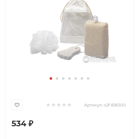
Артикул:
o2f-836300
534
₽