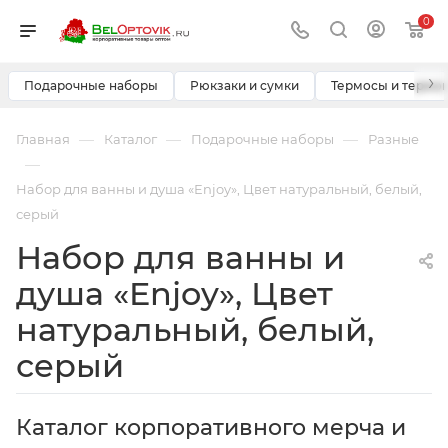
0
›
Подарочные наборы
Рюкзаки и сумки
Термосы и термо
—
—
—
Главная
Каталог
Подарочные наборы
Разные
—
Набор для ванны и душа «Enjoy», Цвет натуральный, белый,
серый
Набор для ванны и
душа «Enjoy», Цвет
натуральный, белый,
серый
Каталог корпоративного мерча и