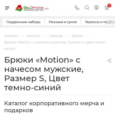
0
›
Подарочные наборы
Рюкзаки и сумки
Термосы и термо
—
—
—
—
Главная
Каталог
Одежда
Брюки
Брюки «Motion» с начесом мужские, Размер S, Цвет темно-
синий
Брюки «Motion» с
начесом мужские,
Размер S, Цвет
темно-синий
Каталог корпоративного мерча и
подарков