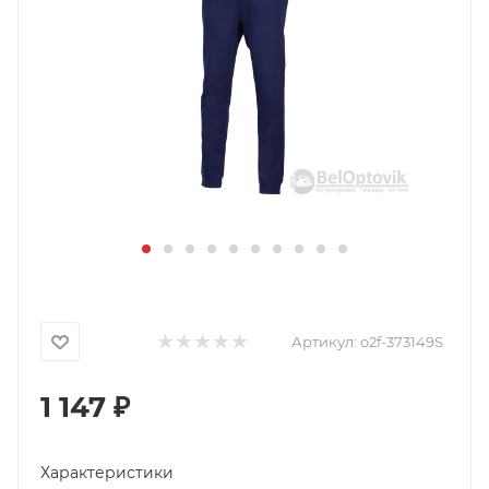
Артикул:
o2f-373149S
1 147
₽
Характеристики