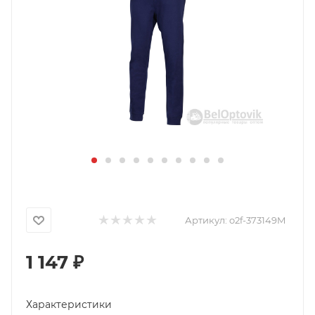
Артикул:
o2f-373149M
1 147
₽
Характеристики