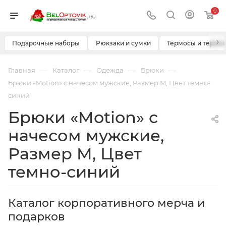
0
›
Подарочные наборы
Рюкзаки и сумки
Термосы и термо
—
—
—
—
Главная
Каталог
Одежда
Брюки
Брюки «Motion» с начесом мужские, Размер M, Цвет темно-
синий
Брюки «Motion» с
начесом мужские,
Размер M, Цвет
темно-синий
Каталог корпоративного мерча и
подарков