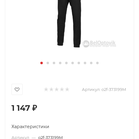
Артикул:
o2f-373199M
1 147
₽
Характеристики
Артикул
—
o2f-373199M