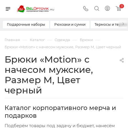
0
›
Подарочные наборы
Рюкзаки и сумки
Термосы и термо
—
—
—
—
Главная
Каталог
Одежда
Брюки
Брюки «Motion» с начесом мужские, Размер M, Цвет черный
Брюки «Motion» с
начесом мужские,
Размер M, Цвет
черный
Каталог корпоративного мерча и
подарков
Подберём товары под задачу и бюджет, нанесём