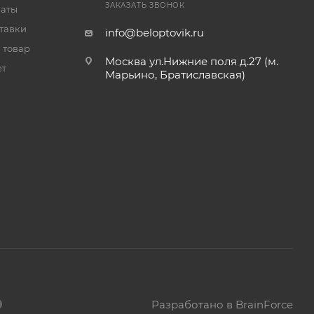
ЗАКАЗАТЬ ЗВОНОК
латы
тавки
info@beloptovik.ru
 товар
Москва ул.Нижние поля д.27 (м.
ет
Марьино, Братиславская)
Разработано в BrainForce