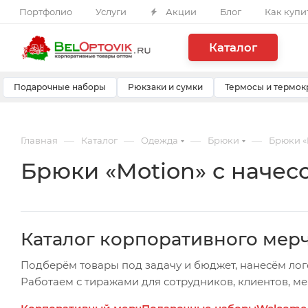
Портфолио
Услуги
Акции
Блог
Как купи
Каталог
Подарочные наборы
Рюкзаки и сумки
Термосы и термок
—
—
—
—
Главная
Каталог
Одежда
Брюки
Брюки «
Брюки «Motion» с начес
Каталог корпоративного мер
Подберём товары под задачу и бюджет, нанесём лог
Работаем с тиражами для сотрудников, клиентов, м