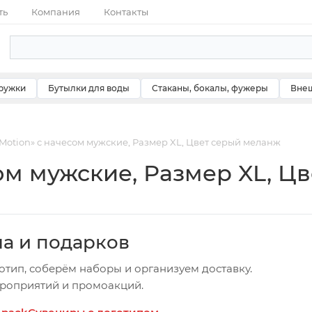
ть
Компания
Контакты
ружки
Бутылки для воды
Стаканы, бокалы, фужеры
Внеш
Motion» с начесом мужские, Размер XL, Цвет серый меланж
ом мужские, Размер XL, Ц
ча и подарков
отип, соберём наборы и организуем доставку.
ероприятий и промоакций.