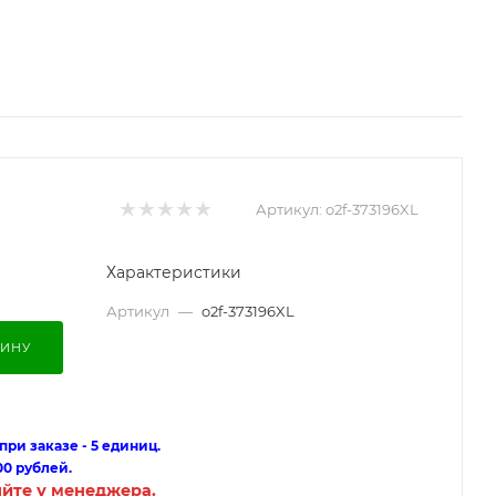
Артикул:
o2f-373196XL
Характеристики
Артикул
—
o2f-373196XL
ЗИНУ
ри заказе - 5 единиц.
00 рублей.
яйте у менеджера.