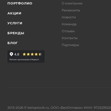
ПОРТФОЛИО
О компании
Реквизиты
АКЦИИ
Новости
УСЛУГИ
Команда
Отзывы
БРЕНДЫ
Контакты
БЛОГ
Партнеры
2013-2026 © beloptovik.ru, ООО «БелОптовик» ИНН: 972323922