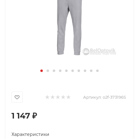
Артикул:
o2f-373196S
1 147
₽
Характеристики