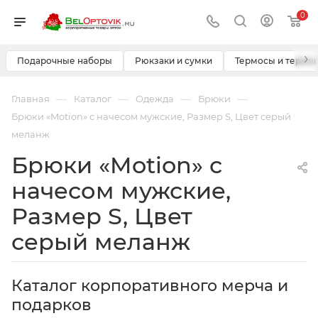
0
›
Подарочные наборы
Рюкзаки и сумки
Термосы и термо
—
—
—
—
Главная
Каталог
Одежда
Брюки
Брюки «Motion» с начесом мужские, Размер S, Цвет серый
меланж
Брюки «Motion» с
начесом мужские,
Размер S, Цвет
серый меланж
Каталог корпоративного мерча и
подарков