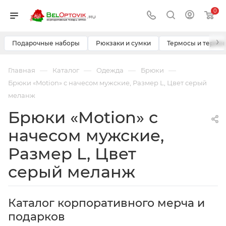
0
›
Подарочные наборы
Рюкзаки и сумки
Термосы и термо
—
—
—
—
Главная
Каталог
Одежда
Брюки
Брюки «Motion» с начесом мужские, Размер L, Цвет серый
меланж
Брюки «Motion» с
начесом мужские,
Размер L, Цвет
серый меланж
Каталог корпоративного мерча и
подарков