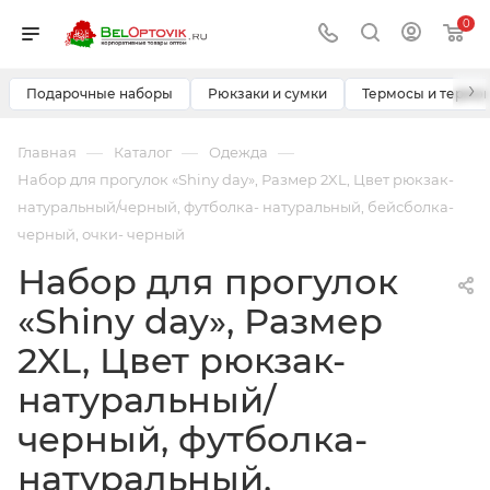
0
›
Подарочные наборы
Рюкзаки и сумки
Термосы и термо
—
—
—
Главная
Каталог
Одежда
Набор для прогулок «Shiny day», Размер 2XL, Цвет рюкзак-
натуральный/черный, футболка- натуральный, бейсболка-
черный, очки- черный
Набор для прогулок
«Shiny day», Размер
2XL, Цвет рюкзак-
натуральный/
черный, футболка-
натуральный,