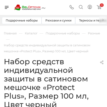
0
›
Подарочные наборы
Рюкзаки и сумки
Термосы и термо
—
—
—
Главная
Каталог
Подарочные наборы
Разные
—
Набор средств индивидуальной защиты в сатиновом
мешочке «Protect Plus», Размер 100 мл, Цвет черный
Набор средств
индивидуальной
защиты в сатиновом
мешочке «Protect
Plus», Размер 100 мл,
Цвет черный