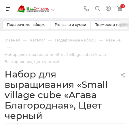
0
›
Подарочные наборы
Рюкзаки и сумки
Термосы и термо
—
—
—
Главная
Каталог
Подарочные наборы
Разные
—
Набор для выращивания «Small village cube «Агава
Благородная», Цвет черный
Набор для
выращивания «Small
village cube «Агава
Благородная», Цвет
черный