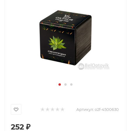
Артикул:
o2f-4500630
252
₽