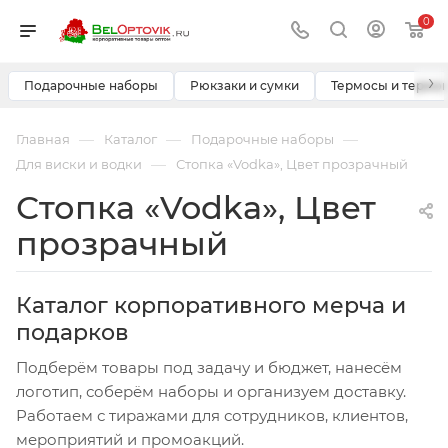
0
›
Подарочные наборы
Рюкзаки и сумки
Термосы и термо
—
—
—
Главная
Каталог
Подарочные наборы
—
Для виски и водки
Стопка «Vodka», Цвет прозрачный
Стопка «Vodka», Цвет
прозрачный
Каталог корпоративного мерча и
подарков
Подберём товары под задачу и бюджет, нанесём
логотип, соберём наборы и организуем доставку.
Работаем с тиражами для сотрудников, клиентов,
мероприятий и промоакций.