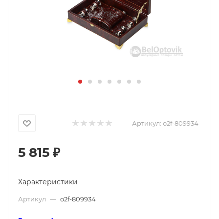
Артикул:
o2f-809934
5 815
₽
Характеристики
Артикул
—
o2f-809934