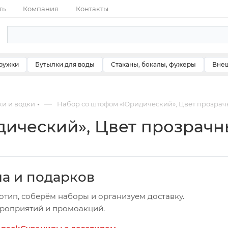
ть
Компания
Контакты
ружки
Бутылки для воды
Стаканы, бокалы, фужеры
Внеш
—
ки и водки
Набор со штофом «Юридический», Цвет прозрач
ический», Цвет прозрачн
ча и подарков
отип, соберём наборы и организуем доставку.
ероприятий и промоакций.