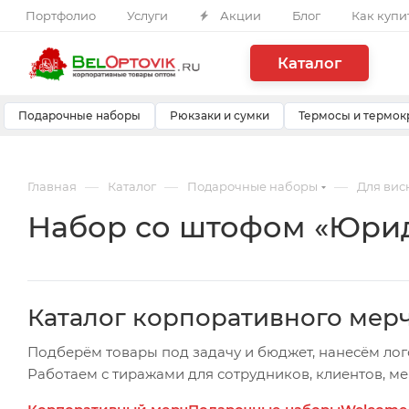
Портфолио
Услуги
Акции
Блог
Как купи
Каталог
Подарочные наборы
Рюкзаки и сумки
Термосы и термок
—
—
—
Главная
Каталог
Подарочные наборы
Для вис
Набор со штофом «Юрид
Каталог корпоративного мер
Подберём товары под задачу и бюджет, нанесём лог
Работаем с тиражами для сотрудников, клиентов, м