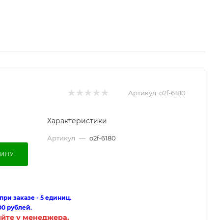
Артикул:
o2f-6180
Характеристики
Артикул
—
o2f-6180
ЗИНУ
ри заказе - 5 единиц.
00 рублей.
яйте у менеджера.