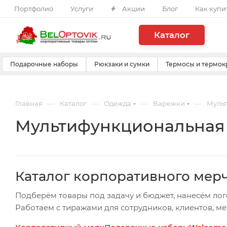
Портфолио
Услуги
Акции
Блог
Как купи
Каталог
Подарочные наборы
Рюкзаки и сумки
Термосы и термок
—
—
—
—
Главная
Каталог
Одежда
Варежки
Мульт
Мультифункциональная 
Каталог корпоративного мер
Подберём товары под задачу и бюджет, нанесём лог
Работаем с тиражами для сотрудников, клиентов, м