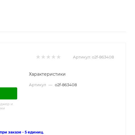
Артикул:
o2f-863408
Характеристики
Артикул
—
o2f-863408
еджер и
вки
ри заказе - 5 единиц.