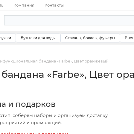
ть
Компания
Контакты
ружки
Бутылки для воды
Стаканы, бокалы, фужеры
Внеш
ифункциональная бандана «Farbe», Цвет оранжевый
бандана «Farbe», Цвет о
ча и подарков
отип, соберём наборы и организуем доставку.
ероприятий и промоакций.