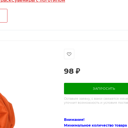
 pack
Сувениры с логотипом
98
₽
ЗАПРОСИТЬ
Оставьте заявку, с вами свяжется мен
уточнит возможность и условия поста
Внимание!
Минимальное количество товара п