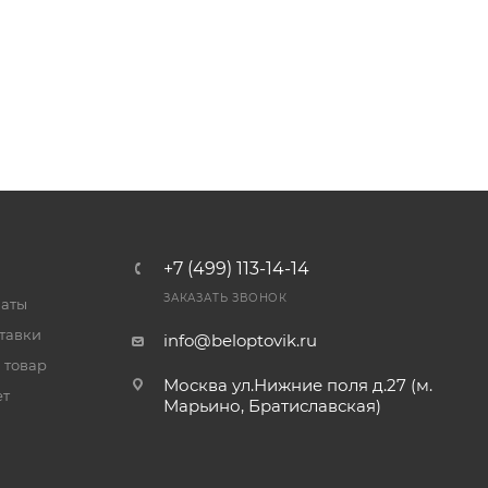
+7 (499) 113-14-14
ЗАКАЗАТЬ ЗВОНОК
латы
тавки
info@beloptovik.ru
 товар
Москва ул.Нижние поля д.27 (м.
ет
Марьино, Братиславская)