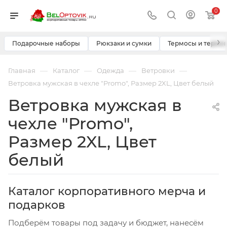
0
›
Подарочные наборы
Рюкзаки и сумки
Термосы и термо
—
—
—
—
Главная
Каталог
Одежда
Ветровки
Ветровка мужская в чехле "Promo", Размер 2XL, Цвет белый
Ветровка мужская в
чехле "Promo",
Размер 2XL, Цвет
белый
Каталог корпоративного мерча и
подарков
Подберём товары под задачу и бюджет, нанесём