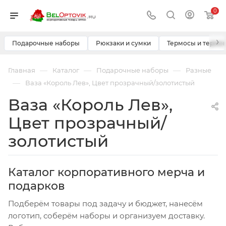
0
›
Подарочные наборы
Рюкзаки и сумки
Термосы и термо
—
—
—
Главная
Каталог
Подарочные наборы
Разные
—
Ваза «Король Лев», Цвет прозрачный/золотистый
Ваза «Король Лев»,
Цвет прозрачный/
золотистый
Каталог корпоративного мерча и
подарков
Подберём товары под задачу и бюджет, нанесём
логотип, соберём наборы и организуем доставку.