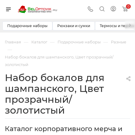
0
›
Подарочные наборы
Рюкзаки и сумки
Термосы и термо
—
—
—
Главная
Каталог
Подарочные наборы
Разные
—
Набор бокалов для шампанского, Цвет прозрачный/
золотистый
Набор бокалов для
шампанского, Цвет
прозрачный/
золотистый
Каталог корпоративного мерча и