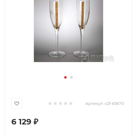
Артикул:
o2f-65670
6 129
₽