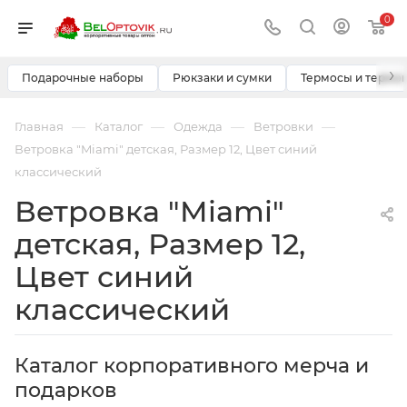
0
›
Подарочные наборы
Рюкзаки и сумки
Термосы и термо
—
—
—
—
Главная
Каталог
Одежда
Ветровки
Ветровка "Miami" детская, Размер 12, Цвет синий
классический
Ветровка "Miami"
детская, Размер 12,
Цвет синий
классический
Каталог корпоративного мерча и
подарков