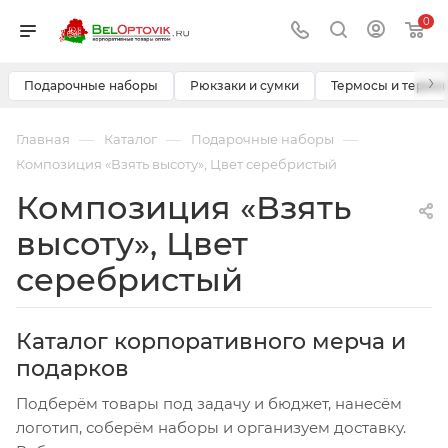
0
›
Подарочные наборы
Рюкзаки и сумки
Термосы и термо
—
—
—
Главная
Каталог
Подарочные наборы
Композиция «Взять высоту», Цвет серебристый
Композиция «Взять
высоту», Цвет
серебристый
Каталог корпоративного мерча и
подарков
Подберём товары под задачу и бюджет, нанесём
логотип, соберём наборы и организуем доставку.