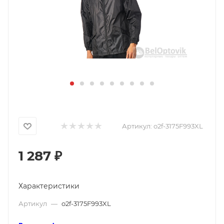
Артикул:
o2f-3175F993XL
1 287
₽
Характеристики
Артикул
—
o2f-3175F993XL